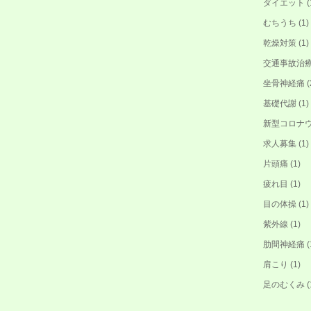
ダイエット
(
むちうち
(1)
乾燥対策
(1)
交通事故治
坐骨神経痛
(
基礎代謝
(1)
新型コロナ
求人募集
(1)
片頭痛
(1)
疲れ目
(1)
目の体操
(1)
紫外線
(1)
肋間神経痛
(
肩こり
(1)
足のむくみ
(